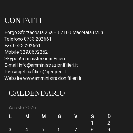
CONTATTI
Borgo Sforzacosta 26a – 62100 Macerata (MC)
Telefono 0733.202661
Fax 0733.202661
Mobile 329.0672252
Skype Amministrazioni Filieri
E-mail info@amministrazionifilieri.it
Pec angelica.filieri@geopec.it
Website www.amministrazionifilieri.it
CALDENDARIO
Agosto 2026
L
M
M
G
V
S
D
1
2
3
4
5
6
7
8
9