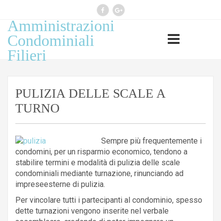
Amministrazioni
Professione esercitata ai sensi
Condominiali
legge 14 gennaio 2013, n 4
Filieri
(G.U. n 22 del 26.1.2013)
PULIZIA DELLE SCALE A
TURNO
Sempre più frequentemente i
condomini, per un risparmio economico, tendono a
stabilire termini e modalità di pulizia delle scale
condominiali mediante turnazione, rinunciando ad
impreseesterne di pulizia.
Per vincolare tutti i partecipanti al condominio, spesso
dette turnazioni vengono inserite nel verbale