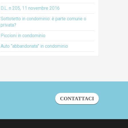
D.L. n 205, 11 novembre 2016
Sottotetto in condominio: è parte comune o
privata?
Piccioni in condominio
Auto “abbandonata” in condominio
CONTATTACI