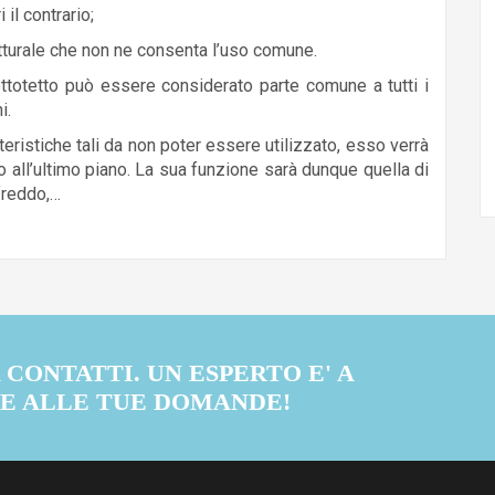
il contrario;
tturale che non ne consenta l’uso comune.
sottotetto può essere considerato parte comune a tutti i
i.
eristiche tali da non poter essere utilizzato, esso verrà
 all’ultimo piano. La sua funzione sarà dunque quella di
freddo,…
CONTATTI. UN ESPERTO E' A
RE ALLE TUE DOMANDE!