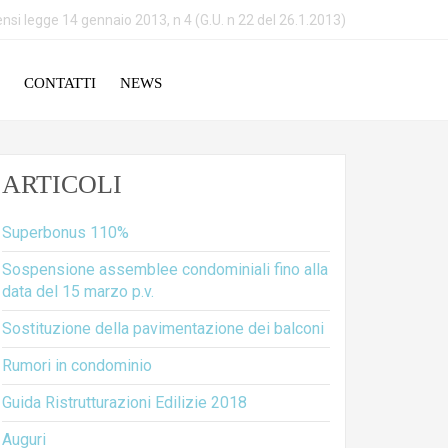
nsi legge 14 gennaio 2013, n 4 (G.U. n 22 del 26.1.2013)
CONTATTI
NEWS
ARTICOLI
Superbonus 110%
Sospensione assemblee condominiali fino alla
data del 15 marzo p.v.
Sostituzione della pavimentazione dei balconi
Rumori in condominio
Guida Ristrutturazioni Edilizie 2018
Auguri