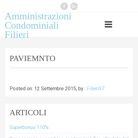
Amministrazioni
Professione esercitata ai sensi
Condominiali
legge 14 gennaio 2013, n 4
Filieri
(G.U. n 22 del 26.1.2013)
PAVIEMNTO
Posted on: 12 Settembre 2015, by :
Filieri37
ARTICOLI
Superbonus 110%