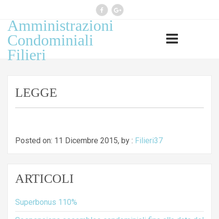
Amministrazioni
Professione esercitata ai sensi
Condominiali
legge 14 gennaio 2013, n 4
Filieri
(G.U. n 22 del 26.1.2013)
LEGGE
Posted on: 11 Dicembre 2015, by :
Filieri37
ARTICOLI
Superbonus 110%