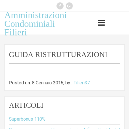
Amministrazioni
Professione esercitata ai sensi
Condominiali
legge 14 gennaio 2013, n 4
Filieri
(G.U. n 22 del 26.1.2013)
GUIDA RISTRUTTURAZIONI
Posted on: 8 Gennaio 2016, by :
Filieri37
ARTICOLI
Superbonus 110%