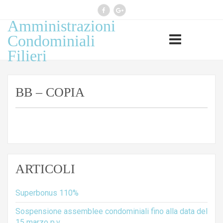
Amministrazioni
Professione esercitata ai sensi
Condominiali
legge 14 gennaio 2013, n 4
Filieri
(G.U. n 22 del 26.1.2013)
BB – COPIA
ARTICOLI
Superbonus 110%
Sospensione assemblee condominiali fino alla data del
15 marzo p.v.