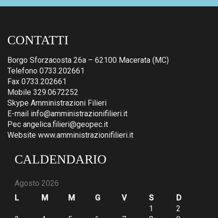
CONTATTI
Borgo Sforzacosta 26a – 62100 Macerata (MC)
Telefono 0733.202661
Fax 0733.202661
Mobile 329.0672252
Skype Amministrazioni Filieri
E-mail info@amministrazionifilieri.it
Pec angelica.filieri@geopec.it
Website www.amministrazionifilieri.it
CALDENDARIO
Agosto 2026
L
M
M
G
V
S
D
1
2