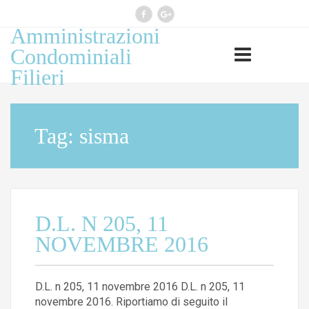
Amministrazioni
Professione esercitata ai sensi
Condominiali
legge 14 gennaio 2013, n 4
Filieri
(G.U. n 22 del 26.1.2013)
Tag:
sisma
D.L. N 205, 11
NOVEMBRE 2016
D.L. n 205, 11 novembre 2016 D.L. n 205, 11
novembre 2016. Riportiamo di seguito il