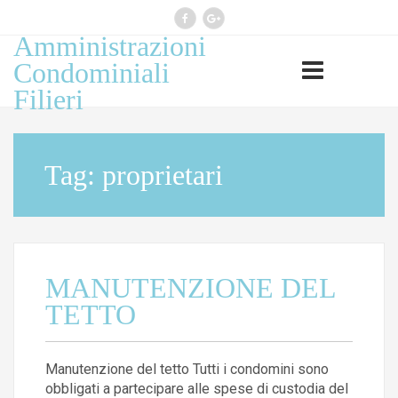
Amministrazioni
Professione esercitata ai sensi
Condominiali
legge 14 gennaio 2013, n 4
Filieri
(G.U. n 22 del 26.1.2013)
Tag:
proprietari
MANUTENZIONE DEL
TETTO
Manutenzione del tetto Tutti i condomini sono
obbligati a partecipare alle spese di custodia del