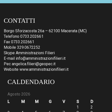
CONTATTI
Borgo Sforzacosta 26a – 62100 Macerata (MC)
Telefono 0733.202661
Fax 0733.202661
Mobile 329.0672252
Skype Amministrazioni Filieri
E-mail info@amministrazionifilieri.it
Pec angelica.filieri@geopec.it
Website www.amministrazionifilieri.it
CALDENDARIO
Agosto 2026
L
M
M
G
V
S
D
1
2