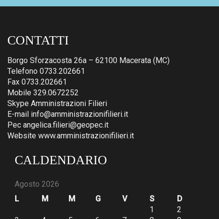
CONTATTI
Borgo Sforzacosta 26a – 62100 Macerata (MC)
Telefono 0733.202661
Fax 0733.202661
Mobile 329.0672252
Skype Amministrazioni Filieri
E-mail info@amministrazionifilieri.it
Pec angelica.filieri@geopec.it
Website www.amministrazionifilieri.it
CALDENDARIO
Agosto 2026
L
M
M
G
V
S
D
1
2