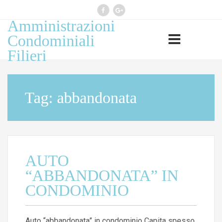
Amministrazioni
Professione esercitata ai sensi
Condominiali
legge 14 gennaio 2013, n 4
Filieri
(G.U. n 22 del 26.1.2013)
Tag:
abbandonata
AUTO
“ABBANDONATA” IN
CONDOMINIO
Auto “abbandonata” in condominio Capita spesso,