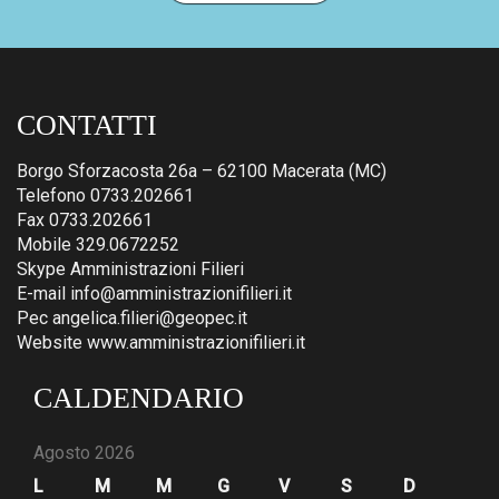
CONTATTI
Borgo Sforzacosta 26a – 62100 Macerata (MC)
Telefono 0733.202661
Fax 0733.202661
Mobile 329.0672252
Skype Amministrazioni Filieri
E-mail info@amministrazionifilieri.it
Pec angelica.filieri@geopec.it
Website www.amministrazionifilieri.it
CALDENDARIO
Agosto 2026
L
M
M
G
V
S
D