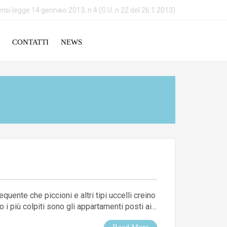
nsi legge 14 gennaio 2013, n 4 (G.U. n 22 del 26.1.2013)
CONTATTI
NEWS
uente che piccioni e altri tipi uccelli creino
o i più colpiti sono gli appartamenti posti ai…