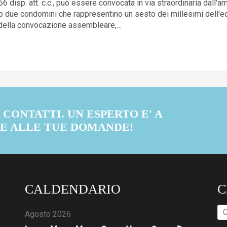
66 disp. att. c.c., può essere convocata in via straordinaria dall
o due condomini che rappresentino un sesto dei millesimi dell'edi
za della convocazione assembleare,…
CONTATTI. UN ESPERTO E' A
RE ALLE TUE DOMANDE!
CALDENDARIO
C
Ri
Agosto 2026
pe